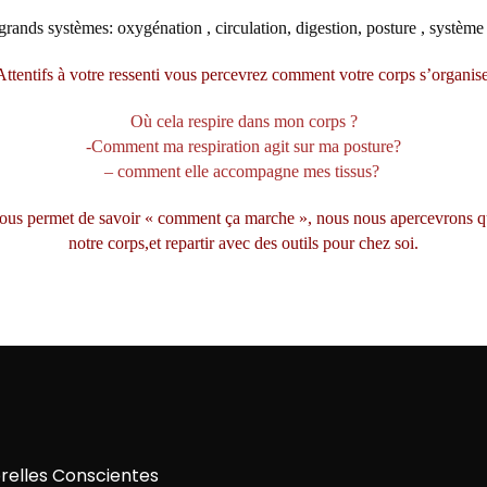
s grands systèmes: oxygénation , circulation, digestion, posture , systè
Attentifs à votre ressenti vous percevrez comment votre corps s’organise
Où cela respire dans mon corps ?
-Comment ma respiration agit sur ma posture?
– comment elle accompagne mes tissus?
ous permet de savoir « comment ça marche », nous nous apercevrons que
notre corps,et repartir avec des outils pour chez soi.
relles Conscientes