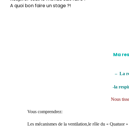
A quoi bon faire un stage ?!
Ma res
– La re
-la resp
Nous tiss
Vous comprendrez:
Les mécanismes de la ventilation,le rôle du « Quatuor