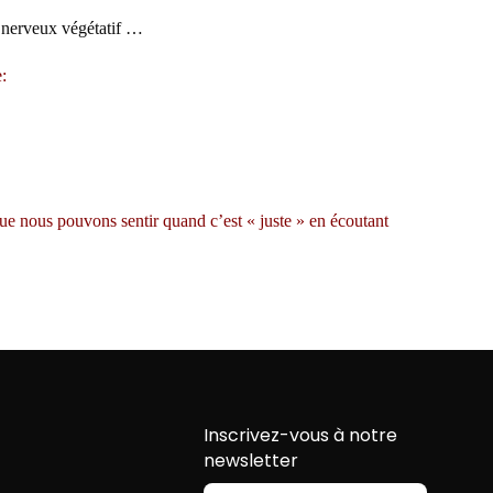
me nerveux végétatif …
:
 nous pouvons sentir quand c’est « juste » en écoutant
Inscrivez-vous à notre
newsletter