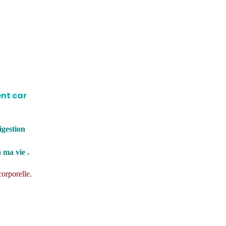
ent car
igestion
 ma vie .
orporelle.