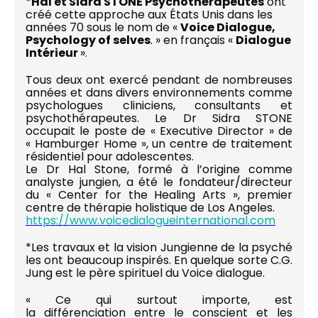
*
Hal et Sidra STONE Psychothérapeutes
ont
créé cette approche aux États Unis dans les
années 70 sous le nom de «
Voice Dialogue,
Psychology of selves
. » en français «
Dialogue
Intérieur
».
Tous deux ont exercé pendant de nombreuses
années et dans divers environnements comme
psychologues cliniciens, consultants et
psychothérapeutes. Le Dr Sidra STONE
occupait le poste de « Executive Director » de
« Hamburger Home », un centre de traitement
résidentiel pour adolescentes.
Le Dr Hal Stone, formé à l’origine comme
analyste jungien, a été le fondateur/directeur
du « Center for the Healing Arts », premier
centre de thérapie holistique de Los Angeles.
https://www.voicedialogueinternational.com
*Les travaux et la vision Jungienne de la psyché
les ont beaucoup inspirés. En quelque sorte C.G.
Jung est le père spirituel du Voice dialogue.
« Ce qui surtout importe, est
la différenciation entre le conscient et les